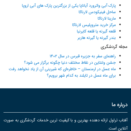
پارک آبی واترورد آیاناپا یکی از بزرگترین پارک های آبی اروپا
ساحل فینیکودس لارناکا
مارینا لارناکا
مرکز خرید متروپلیس لارناکا
قلعه گیرنه یا قلعه کایرنیا
بندر گیرنه یا گیرنه هاربر
مجله گردشگری
راهنمای سفر به جزیره قبرس در سال ۱۴۰۲
جشن ولنتاین در نقاط مختلف دنیا چگونه برگزار می شود؟
ماه عسل در ارمنستان – خاطره‌ای که شیرینی آن از یاد نخواهد رفت
برای ماه عسل در تایلند به کدام شهر برویم؟
درباره ما
آفتاب تراول ارائه دهنده بهترین و با کیفیت ترین خدمات گردشگری به صورت
آنلاین است.