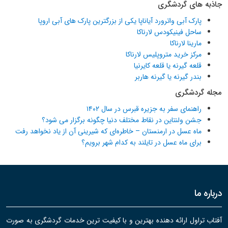
جاذبه های گردشگری
پارک آبی واترورد آیاناپا یکی از بزرگترین پارک های آبی اروپا
ساحل فینیکودس لارناکا
مارینا لارناکا
مرکز خرید متروپلیس لارناکا
قلعه گیرنه یا قلعه کایرنیا
بندر گیرنه یا گیرنه هاربر
مجله گردشگری
راهنمای سفر به جزیره قبرس در سال ۱۴۰۲
جشن ولنتاین در نقاط مختلف دنیا چگونه برگزار می شود؟
ماه عسل در ارمنستان – خاطره‌ای که شیرینی آن از یاد نخواهد رفت
برای ماه عسل در تایلند به کدام شهر برویم؟
درباره ما
آفتاب تراول ارائه دهنده بهترین و با کیفیت ترین خدمات گردشگری به صورت