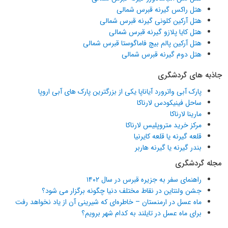
هتل راکس گیرنه قبرس شمالی
هتل آرکین کلونی گیرنه قبرس شمالی
هتل کایا پلازو گیرنه قبرس شمالی
هتل آرکین پالم بیچ فاماگوستا قبرس شمالی
هتل دوم گیرنه قبرس شمالی
جاذبه های گردشگری
پارک آبی واترورد آیاناپا یکی از بزرگترین پارک های آبی اروپا
ساحل فینیکودس لارناکا
مارینا لارناکا
مرکز خرید متروپلیس لارناکا
قلعه گیرنه یا قلعه کایرنیا
بندر گیرنه یا گیرنه هاربر
مجله گردشگری
راهنمای سفر به جزیره قبرس در سال ۱۴۰۲
جشن ولنتاین در نقاط مختلف دنیا چگونه برگزار می شود؟
ماه عسل در ارمنستان – خاطره‌ای که شیرینی آن از یاد نخواهد رفت
برای ماه عسل در تایلند به کدام شهر برویم؟