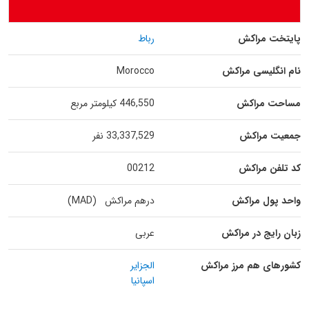
پایتخت مراکش
رباط
نام انگلیسی مراکش
Morocco
مساحت مراکش
446,550 کیلومتر مربع
جمعیت مراکش
33,337,529 نفر
کد تلفن مراکش
00212
واحد پول مراکش
درهم مراکش (MAD)
زبان رایج در مراکش
عربی
کشورهای هم مرز مراکش
الجزایر
اسپانیا