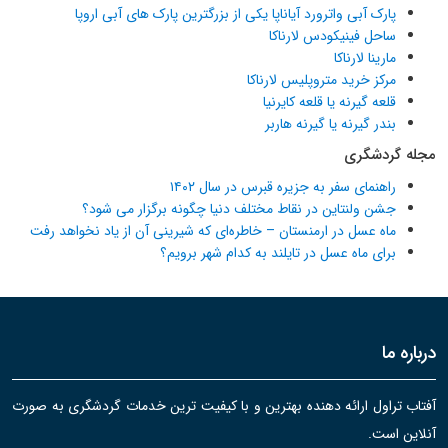
پارک آبی واترورد آیاناپا یکی از بزرگترین پارک های آبی اروپا
ساحل فینیکودس لارناکا
مارینا لارناکا
مرکز خرید متروپلیس لارناکا
قلعه گیرنه یا قلعه کایرنیا
بندر گیرنه یا گیرنه هاربر
مجله گردشگری
راهنمای سفر به جزیره قبرس در سال ۱۴۰۲
جشن ولنتاین در نقاط مختلف دنیا چگونه برگزار می شود؟
ماه عسل در ارمنستان – خاطره‌ای که شیرینی آن از یاد نخواهد رفت
برای ماه عسل در تایلند به کدام شهر برویم؟
درباره ما
آفتاب تراول ارائه دهنده بهترین و با کیفیت ترین خدمات گردشگری به صورت
آنلاین است.