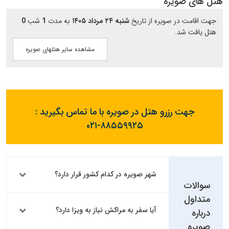
هتل های صویره
جهت اقامت در صویره از تاریخ
شنبه ۲۴ مرداد ۱۴۰۵
به مدت
1
شب
0
هتل یافت شد.
مشاهده سایر هتلهای صویره
جهت رزرو هتل در صویره با ما تماس بگیرید :
۰۲۱-۸۸۵۵۹۹۲۵
شهر صویره در کدام کشور قرار دارد؟
سوالات
متداول
آیا سفر به مراکش نیاز به ویزا دارد؟
درباره
صویره