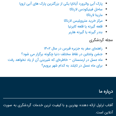
پارک آبی واترورد آیاناپا یکی از بزرگترین پارک های آبی اروپا
ساحل فینیکودس لارناکا
مارینا لارناکا
مرکز خرید متروپلیس لارناکا
قلعه گیرنه یا قلعه کایرنیا
بندر گیرنه یا گیرنه هاربر
مجله گردشگری
راهنمای سفر به جزیره قبرس در سال ۱۴۰۲
جشن ولنتاین در نقاط مختلف دنیا چگونه برگزار می شود؟
ماه عسل در ارمنستان – خاطره‌ای که شیرینی آن از یاد نخواهد رفت
برای ماه عسل در تایلند به کدام شهر برویم؟
درباره ما
آفتاب تراول ارائه دهنده بهترین و با کیفیت ترین خدمات گردشگری به صورت
آنلاین است.