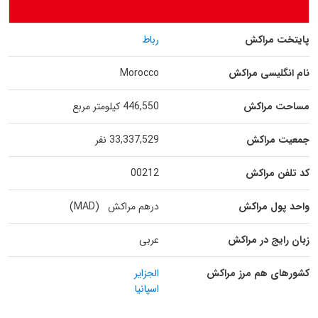
پایتخت مراکش
رباط
نام انگلیسی مراکش
Morocco
مساحت مراکش
446,550 کیلومتر مربع
جمعیت مراکش
33,337,529 نفر
کد تلفن مراکش
00212
واحد پول مراکش
درهم مراکش (MAD)
زبان رایج در مراکش
عربی
کشورهای هم مرز مراکش
الجزایر
اسپانیا