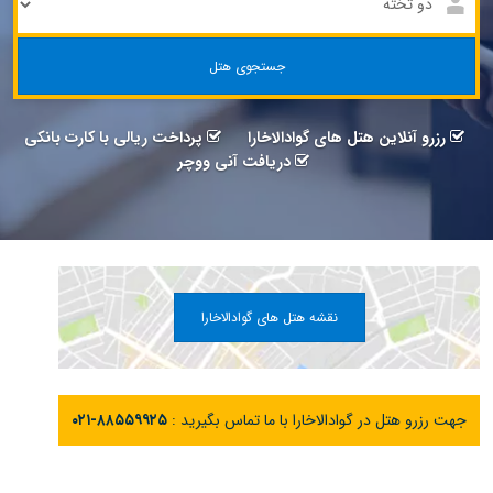
جستجوی هتل
رزرو آنلاین هتل های گوادالاخارا
پرداخت ریالی با کارت بانکی
دریافت آنی ووچر
نقشه هتل های گوادالاخارا
جهت رزرو هتل در گوادالاخارا با ما تماس بگیرید :
۰۲۱-۸۸۵۵۹۹۲۵