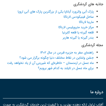
جاذبه های گردشگری
پارک آبی واترورد آیاناپا یکی از بزرگترین پارک های آبی اروپا
ساحل فینیکودس لارناکا
مارینا لارناکا
مرکز خرید متروپلیس لارناکا
قلعه گیرنه یا قلعه کایرنیا
بندر گیرنه یا گیرنه هاربر
مجله گردشگری
راهنمای سفر به جزیره قبرس در سال ۱۴۰۲
جشن ولنتاین در نقاط مختلف دنیا چگونه برگزار می شود؟
ماه عسل در ارمنستان – خاطره‌ای که شیرینی آن از یاد نخواهد رفت
برای ماه عسل در تایلند به کدام شهر برویم؟
درباره ما
آفتاب تراول ارائه دهنده بهترین و با کیفیت ترین خدمات گردشگری به صورت