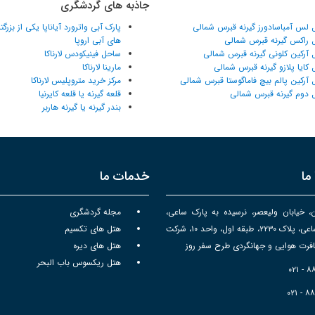
جاذبه های گردشگری
 لس آمباسادورز گیرنه قبرس شمالی
پارک آبی واترورد آیاناپا یکی از بزرگ
 راکس گیرنه قبرس شمالی
های آبی اروپا
 آرکین کلونی گیرنه قبرس شمالی
ساحل فینیکودس لارناکا
 کایا پلازو گیرنه قبرس شمالی
مارینا لارناکا
 آرکین پالم بیچ فاماگوستا قبرس شمالی
مرکز خرید متروپلیس لارناکا
 دوم گیرنه قبرس شمالی
قلعه گیرنه یا قلعه کایرنیا
بندر گیرنه یا گیرنه هاربر
ما
خدمات ما
ن، خیابان ولیعصر، نرسیده به پارک ساعی،
مجله گردشگری
برج سپهر ساعی، پلاک ۲۲۳۰، طبقه اول، واحد ۱۰، شرکت
هتل های تکسیم
رت هوایی و جهانگردی طرح سفر روز
هتل های دیره
هتل ریکسوس باب البحر
۰۲۱ - 
۰۲۱ - ۸