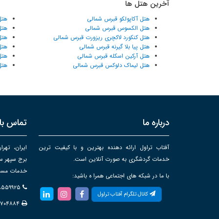
آخرین هتل ها
هتل آکاپولکو قبرس شمالی
هتل
هتل الکسوس قبرس شمالی
هتل
هتل کنکورد لاکچری ریزورت قبرس شمالی
هتل
هتل پیا بلا گیرنه قبرس شمالی
هتل
هتل آرکین اسکله قبرس شمالی
هتل
هتل لیماک دلوکس قبرس شمالی
هتل
درباره ما
تماس با 
آفتاب تراول ارائه دهنده بهترین و با کیفیت ترین
ایران، تهرا
خدمات گردشگری به صورت آنلاین است.
خدمات مساف
با ما در شبکه های اجتماعی همرا ه باشید:
۸۸۵۵۹۹۲۵
کانال تلگرام آفتاب تراول
۸۷۰۴۸۸۴