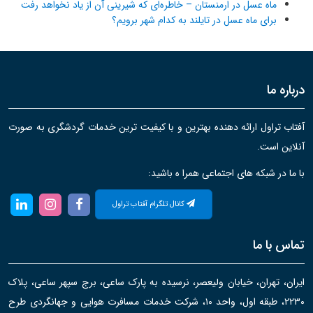
ماه عسل در ارمنستان – خاطره‌ای که شیرینی آن از یاد نخواهد رفت
برای ماه عسل در تایلند به کدام شهر برویم؟
درباره ما
آفتاب تراول ارائه دهنده بهترین و با کیفیت ترین خدمات گردشگری به صورت
آنلاین است.
با ما در شبکه های اجتماعی همرا ه باشید:
کانال تلگرام آفتاب تراول
تماس با ما
ایران، تهران، خیابان ولیعصر، نرسیده به پارک ساعی، برج سپهر ساعی، پلاک
۲۲۳۰، طبقه اول، واحد ۱۰، شرکت خدمات مسافرت هوایی و جهانگردی طرح