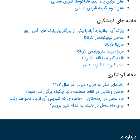
هتل آرکین پالم بیچ فاماگوستا قبرس شمالی
هتل دوم گیرنه قبرس شمالی
جاذبه های گردشگری
پارک آبی واترورد آیاناپا یکی از بزرگترین پارک های آبی اروپا
ساحل فینیکودس لارناکا
مارینا لارناکا
مرکز خرید متروپلیس لارناکا
قلعه گیرنه یا قلعه کایرنیا
بندر گیرنه یا گیرنه هاربر
مجله گردشگری
راهنمای سفر به جزیره قبرس در سال ۱۴۰۲
جشن ولنتاین در نقاط مختلف دنیا چگونه برگزار می شود؟
ماه عسل در ارمنستان – خاطره‌ای که شیرینی آن از یاد نخواهد رفت
برای ماه عسل در تایلند به کدام شهر برویم؟
درباره ما