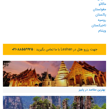
ماکائو
مغولستان
پاکستان
روسیه
تاجیکستان
ویتنام
جهت رزرو هتل در Leshan با ما تماس بگیرید :
۰۲۱-۸۸۵۵۹۹۲۵
بهترین مقاصد در پاییز