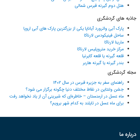
هتل دوم گیرنه قبرس شمالی
جاذبه های گردشگری
پارک آبی واترورد آیاناپا یکی از بزرگترین پارک های آبی اروپا
ساحل فینیکودس لارناکا
مارینا لارناکا
مرکز خرید متروپلیس لارناکا
قلعه گیرنه یا قلعه کایرنیا
بندر گیرنه یا گیرنه هاربر
مجله گردشگری
راهنمای سفر به جزیره قبرس در سال ۱۴۰۲
جشن ولنتاین در نقاط مختلف دنیا چگونه برگزار می شود؟
ماه عسل در ارمنستان – خاطره‌ای که شیرینی آن از یاد نخواهد رفت
برای ماه عسل در تایلند به کدام شهر برویم؟
درباره ما