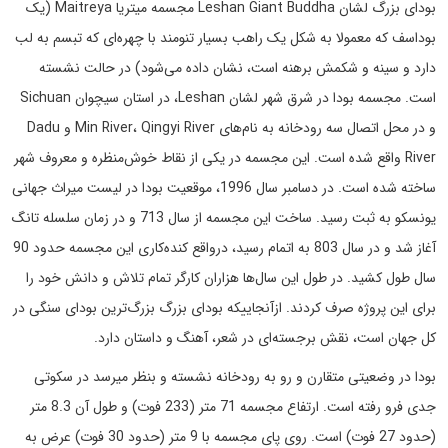
بودای بزرگ لشان Leshan Giant Buddha مجسمه میتریا Maitreya (یک
بوداسف که معمولا به شکل یک راهب بسیار تنومند با چهره‌ای که تبسم به لب
دارد و سینه و شکمش برهنه است، نشان داده می‌شود) در حالت نشسته
است. مجسمه بودا در شرق شهر لشان Leshan، در استان سیچوان Sichuan
و در محل اتصال سه رودخانه به نام‌های Min River، Qingyi River و Dadu
River واقع شده است. این مجسمه در یکی از نقاط خوش‌منظره و معروف شهر
ساخته شده است. در دسامبر سال 1996، موقعیت بودا در لیست میراث جهانی
یونسکو به ثبت رسید. ساخت این مجسمه از سال 713 و در زمان سلسله تانگ
آغاز شد و در سال 803 به اتمام رسید، درواقع کنده‌کاری این مجسمه حدود 90
سال طول کشید. در طول این سال‌ها هزاران کارگر تمام تلاش و دانش خود را
برای این پروژه صرف کردند. ازآنجاییکه بودای بزرگ بزرگ‌ترین بودای سنگی در
کل جهان است، نقش برجسته‌ای در شعر، آهنگ و داستان دارد.
بودا در وضعیتی متقارن و رو به رودخانه نشسته و بنظر میرسد در سکوتی
جدی فرو رفته است. ارتفاع مجسمه 71 متر (233 فوت) و طول آن 8.3 متر
(حدود 27 فوت) است. روی پای مجسمه با 9 متر (حدود 30 فوت) عرض به