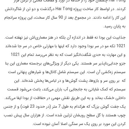
Hai Tong چشمان خود را از حدقه در آورد و مقامات محلی از ترس فرار
کردند. در اواسط کار ساخت پروژه Hai Tong درگذشت و دو تن از شاگردانش
این کار را ادامه دادند. در مجموع بعد از 90 سال کار سخت، این پروژه سرانجام
به پایان رسید.
جذابیت این بودا نه فقط در اندازه آن بلکه در هنز معماری‌اش نیز نهفته است.
1021 تکه مو در سر بودا وجود دارد که اینها با مهارتی خاص در سر جا شده‌اند
و این مهارت به حدی شگفت‌انگیز است که به نظر می‌رسد تمام این 1021
جزو جدایی‌ناپذیر سر هستند. یکی دیگر از ویژگی‌های برجسته معماری این بنا
سیستم زه‌کشی آن است. این سیستم شامل کانال‌ها و شیارهای پنهانی است
که بر روی سر و بازوها، پشت گوش‌ها و در لباس‌ها پخش شده‌اند. این
سیستم که کمک شایانی به جابجایی آب باران می‌کند، باعث می‌شود قسمت
داخلی خشک بماند و به این طریق نقش مهمی در حفاظت از بودا ایفا می‌کند.
یک جفت گوش بزرگ که هرکدام به طول 7 متر (در حدود 23 فوت) و از جنس
چوب هستند با گل سطح رویشان تزئین شده است. از هزاران سال پیش نصب
کردن این مورد بر روی یک سر سنگی اصلا آسان نبوده است.