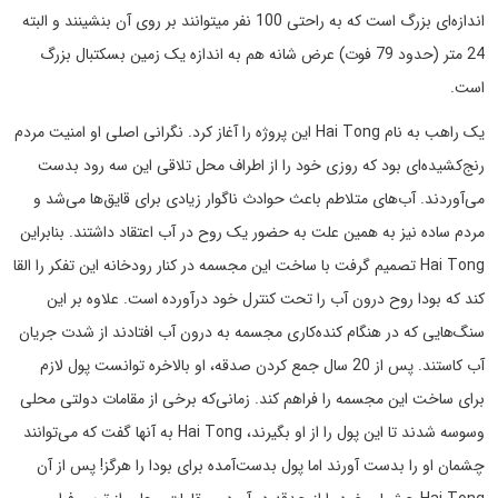
اندازه‌ای بزرگ است که به راحتی 100 نفر میتوانند بر روی آن بنشینند و البته
24 متر (حدود 79 فوت) عرض شانه هم به اندازه یک زمین بسکتبال بزرگ
است.
یک راهب به نام Hai Tong این پروژه را آغاز کرد. نگرانی اصلی او امنیت مردم
رنج‌کشیده‌ای بود که روزی خود را از اطراف محل تلاقی این سه رود بدست
می‌آوردند. آب‌های متلاطم باعث حوادث ناگوار زیادی برای قایق‌ها می‌شد و
مردم ساده نیز به همین علت به حضور یک روح در آب اعتقاد داشتند. بنابراین
Hai Tong تصمیم گرفت با ساخت این مجسمه در کنار رودخانه این تفکر را القا
کند که بودا روح درون آب را تحت کنترل خود درآورده است. علاوه بر این
سنگ‌هایی که در هنگام کنده‌کاری مجسمه به درون آب افتادند از شدت جریان
آب کاستند. پس از 20 سال جمع کردن صدقه، او بالاخره توانست پول لازم
برای ساخت این مجسمه را فراهم کند. زمانی‌که برخی از مقامات دولتی محلی
وسوسه شدند تا این پول را از او بگیرند، Hai Tong به آنها گفت که می‌توانند
چشمان او را بدست آورند اما پول بدست‌آمده برای بودا را هرگز! پس از آن