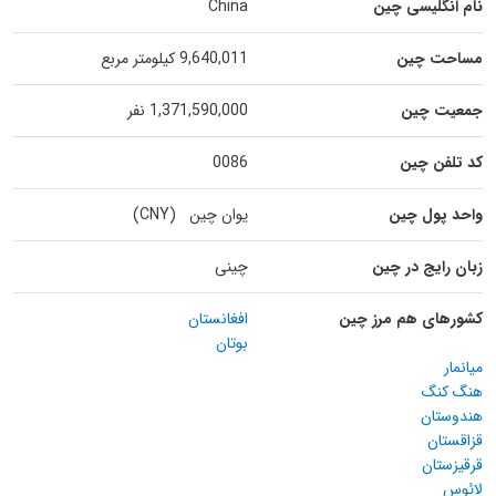
نام انگلیسی چین
China
مساحت چین
9,640,011 کیلومتر مربع
جمعیت چین
1,371,590,000 نفر
کد تلفن چین
0086
واحد پول چین
یوان چین (CNY)
زبان رایج در چین
چینی
کشورهای هم مرز چین
افغانستان
بوتان
میانمار
هنگ کنگ
هندوستان
قزاقستان
قرقیزستان
لائوس