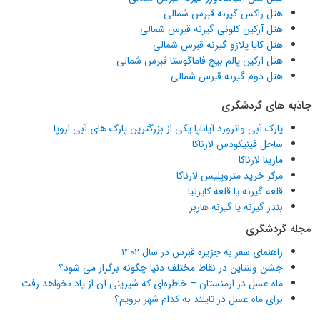
هتل راکس گیرنه قبرس شمالی
هتل آرکین کلونی گیرنه قبرس شمالی
هتل کایا پلازو گیرنه قبرس شمالی
هتل آرکین پالم بیچ فاماگوستا قبرس شمالی
هتل دوم گیرنه قبرس شمالی
جاذبه های گردشگری
پارک آبی واترورد آیاناپا یکی از بزرگترین پارک های آبی اروپا
ساحل فینیکودس لارناکا
مارینا لارناکا
مرکز خرید متروپلیس لارناکا
قلعه گیرنه یا قلعه کایرنیا
بندر گیرنه یا گیرنه هاربر
مجله گردشگری
راهنمای سفر به جزیره قبرس در سال ۱۴۰۲
جشن ولنتاین در نقاط مختلف دنیا چگونه برگزار می شود؟
ماه عسل در ارمنستان – خاطره‌ای که شیرینی آن از یاد نخواهد رفت
برای ماه عسل در تایلند به کدام شهر برویم؟