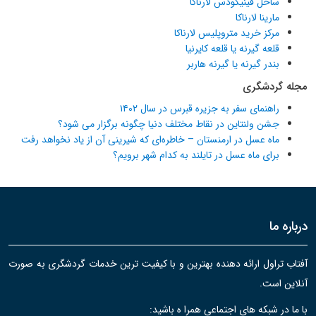
ساحل فینیکودس لارناکا
مارینا لارناکا
مرکز خرید متروپلیس لارناکا
قلعه گیرنه یا قلعه کایرنیا
بندر گیرنه یا گیرنه هاربر
مجله گردشگری
راهنمای سفر به جزیره قبرس در سال ۱۴۰۲
جشن ولنتاین در نقاط مختلف دنیا چگونه برگزار می شود؟
ماه عسل در ارمنستان – خاطره‌ای که شیرینی آن از یاد نخواهد رفت
برای ماه عسل در تایلند به کدام شهر برویم؟
درباره ما
آفتاب تراول ارائه دهنده بهترین و با کیفیت ترین خدمات گردشگری به صورت
آنلاین است.
با ما در شبکه های اجتماعی همرا ه باشید: