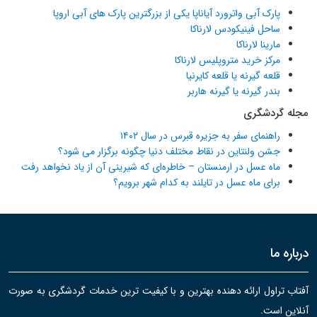
پارک آبی واترورد آیاناپا یکی از بزرگترین پارک های آبی اروپا
ساحل فینیکودس لارناکا
مارینا لارناکا
مرکز خرید متروپلیس لارناکا
قلعه گیرنه یا قلعه کایرنیا
بندر گیرنه یا گیرنه هاربر
مجله گردشگری
راهنمای سفر به جزیره قبرس در سال ۱۴۰۲
جشن ولنتاین در نقاط مختلف دنیا چگونه برگزار می شود؟
ماه عسل در ارمنستان – خاطره‌ای که شیرینی آن از یاد نخواهد رفت
برای ماه عسل در تایلند به کدام شهر برویم؟
درباره ما
آفتاب تراول ارائه دهنده بهترین و با کیفیت ترین خدمات گردشگری به صورت
آنلاین است.