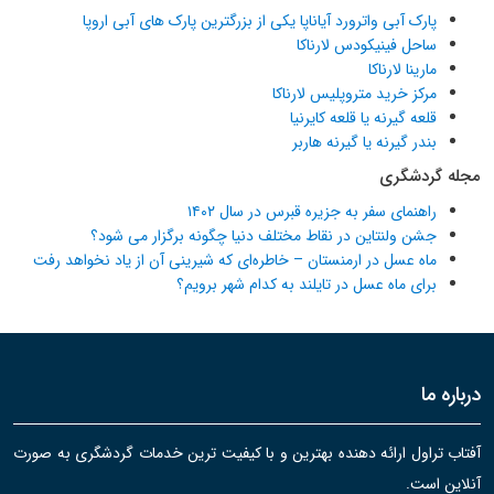
پارک آبی واترورد آیاناپا یکی از بزرگترین پارک های آبی اروپا
ساحل فینیکودس لارناکا
مارینا لارناکا
مرکز خرید متروپلیس لارناکا
قلعه گیرنه یا قلعه کایرنیا
بندر گیرنه یا گیرنه هاربر
مجله گردشگری
راهنمای سفر به جزیره قبرس در سال ۱۴۰۲
جشن ولنتاین در نقاط مختلف دنیا چگونه برگزار می شود؟
ماه عسل در ارمنستان – خاطره‌ای که شیرینی آن از یاد نخواهد رفت
برای ماه عسل در تایلند به کدام شهر برویم؟
درباره ما
آفتاب تراول ارائه دهنده بهترین و با کیفیت ترین خدمات گردشگری به صورت
آنلاین است.