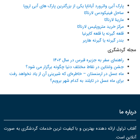
پارک آبی واترورد آیاناپا یکی از بزرگترین پارک های آبی اروپا
ساحل فینیکودس لارناکا
مارینا لارناکا
مرکز خرید متروپلیس لارناکا
قلعه گیرنه یا قلعه کایرنیا
بندر گیرنه یا گیرنه هاربر
مجله گردشگری
راهنمای سفر به جزیره قبرس در سال ۱۴۰۲
جشن ولنتاین در نقاط مختلف دنیا چگونه برگزار می شود؟
ماه عسل در ارمنستان – خاطره‌ای که شیرینی آن از یاد نخواهد رفت
برای ماه عسل در تایلند به کدام شهر برویم؟
درباره ما
آفتاب تراول ارائه دهنده بهترین و با کیفیت ترین خدمات گردشگری به صورت
آنلاین است.