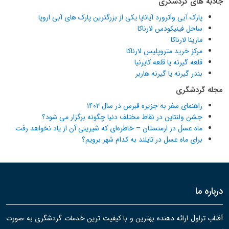
جاذبه های گردشگری
پارک آبی واترورد آیاناپا یکی از بزرگترین پارک های آبی اروپا
ساحل فینیکودس لارناکا
مارینا لارناکا
مرکز خرید متروپلیس لارناکا
قلعه گیرنه یا قلعه کایرنیا
بندر گیرنه یا گیرنه هاربر
مجله گردشگری
راهنمای سفر به جزیره قبرس در سال ۱۴۰۲
جشن ولنتاین در نقاط مختلف دنیا چگونه برگزار می شود؟
ماه عسل در ارمنستان – خاطره‌ای که شیرینی آن از یاد نخواهد رفت
برای ماه عسل در تایلند به کدام شهر برویم؟
درباره ما
آفتاب تراول ارائه دهنده بهترین و با کیفیت ترین خدمات گردشگری به صورت