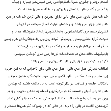
استخر روباز و جکوزی ,سونا,ماساژ,غواصی,زمین تنیس,میز بیلیارد و پینگ
پنگ,زمین گلف,سالن بدنسازی با بهترین دستگاه هامجهز شده است
خدمات هتل داری: هتل های بالی دارای بهترین و عالی ترین خدمات در بین
هتل های جهان می باشد این خدمان عبارت اند از صبحانه در اتاق,اتو
کشی,ترانسفر فرودگاه,لباسشویی وخشکشویی,آرایشگاه,فروشگاه هدایا و
سوغات,کرایه ماشین,رستوران,پذیرش شبانه روزی,روزنامه,بالکن,اتاق های بدون
سیگار,آسانسور,انبار بار و چمدان,فروشگاه در هتل,تهویه,بار,باغ,امکانات
باربیکیو,کتابخانه,محل عبادت,خدمات تورها,زمین بازی کودکان,سرویس
نگهداری کودکان و اتاق بازی های کامپیوتری دارا می باشد
امکانات تجارتی هتل های بالی : هتل های بالی برای تاجرانی که به این جزیره
زیبا سفر می کنند امکاناتی نظیر فکس و کپی,مرکز تجارت,گاوصندوق,صرافی
,امکانات جلسه و ضیافت در نظر گرفته است.به یاد داشته باشید که بهترین
هتل ها بالی آنهایی هستند که در نزدیکترین فاصله به ساحل محبوب و یا بر
روی جزیره بالی واقع شده اند. مناطق توریستی لومبوک و جزایر گیلی تمام
گزینه‌های اقامت در بالی را دارند، در حالی که در لومبوک اکثر هتل‌ها ساده‌تر و