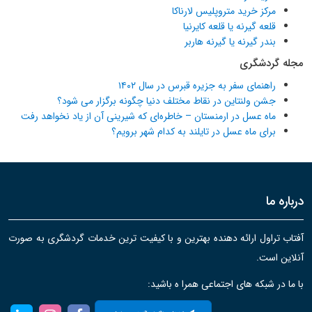
مرکز خرید متروپلیس لارناکا
قلعه گیرنه یا قلعه کایرنیا
بندر گیرنه یا گیرنه هاربر
مجله گردشگری
راهنمای سفر به جزیره قبرس در سال ۱۴۰۲
جشن ولنتاین در نقاط مختلف دنیا چگونه برگزار می شود؟
ماه عسل در ارمنستان – خاطره‌ای که شیرینی آن از یاد نخواهد رفت
برای ماه عسل در تایلند به کدام شهر برویم؟
درباره ما
آفتاب تراول ارائه دهنده بهترین و با کیفیت ترین خدمات گردشگری به صورت
آنلاین است.
با ما در شبکه های اجتماعی همرا ه باشید: