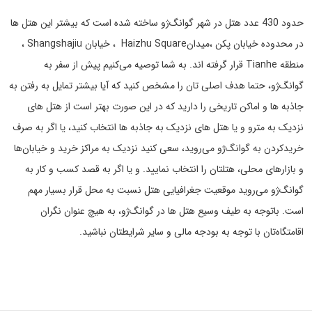
حدود 430 عدد هتل در شهر گوانگ‌ژو ساخته شده است که بیشتر این هتل ها
در محدوده خیابان پکن ،میدانHaizhu Square ، خیابان Shangshajiu ،
منطقه Tianhe قرار گرفته اند. به شما توصیه می‌کنیم پیش از سفر به
گوانگ‌ژو، حتما هدف اصلی تان را مشخص کنید که آیا بیشتر تمایل به رفتن به
جاذبه ها و اماکن تاریخی را دارید که در این صورت بهتر است از هتل های
نزدیک به مترو و یا هتل های نزدیک به جاذبه ها انتخاب کنید، یا اگر به صرف
خریدکردن به گوانگ‌ژو می‌روید، سعی کنید نزدیک به مراکز خرید و خیابان‌ها
و بازارهای محلی، هتلتان را انتخاب نمایید. و یا اگر به قصد کسب و کار به
گوانگ‌ژو می‌روید موقعیت جغرافیایی هتل نسبت به محل قرار بسیار مهم
است. باتوجه به طیف وسیع هتل ها در گوانگ‌ژو، به هیچ عنوان نگران
اقامتگاه‌تان با توجه به بودجه مالی و سایر شرایطتان نباشید.