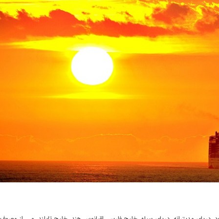
. دریای مدیترانه، دریای سیاه، خلیج فارس، اقیانوس هند، خلیج تایلند، و…. از معروف