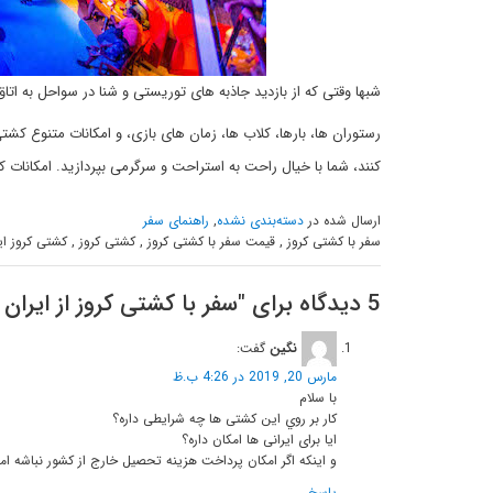
شبها وقتی که از بازدید جاذبه های توریستی و شنا در سواحل به 
رستوران ها، بارها، کلاب ها، زمان های بازی، و امکانات متنوع 
کنند، شما با خیال راحت به استراحت و سرگرمی بپردازید. امکانات 
ارسال شده در
دسته‌بندی نشده
,
راهنمای سفر
سفر با کشتی کروز , قیمت سفر با کشتی کروز , کشتی کروز , کشتی کروز ایر
5 دیدگاه برای "
سفر با کشتی کروز از ایران
نگين
گفت:
مارس 20, 2019 در 4:26 ب.ظ
با سلام
كار بر روي اين كشتى ها چه شرايطى داره؟
ايا براى ايرانى ها امكان داره؟
و اينكه اگر امكان پرداخت هزينه تحصيل خارج از كشور نباشه 
پاسخ