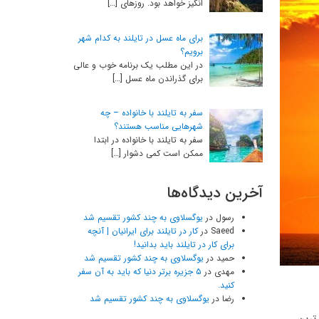
انگیز خواهد بود. روزهای […]
برای ماه عسل در تایلند به کدام شهر
برویم؟
در این مطلب یک برنامه خوب و عالی
برای گذراندن ماه عسل […]
سفر به تایلند با خانواده – چه
شهرهایی مناسب هستند؟
سفر به تایلند با خانواده در ابتدا
ممکن است کمی دشوار […]
آخرین دیدگاه‌ها
رسول
در
یوگسلاوی به چند کشور تقسیم شد
Saeed
در
کار در تایلند برای ایرانیان | آنچه
برای کار در تایلند باید بدانید!
حمید
در
یوگسلاوی به چند کشور تقسیم شد
مهدی
در
۵ جزیره برتر دنیا که باید به آن سفر
کنید.
رضا
در
یوگسلاوی به چند کشور تقسیم شد
 ترین