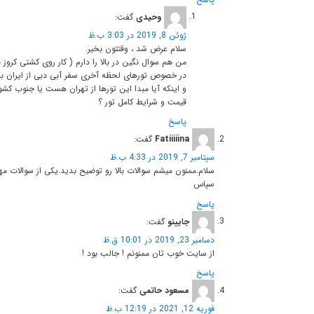
وحیدی
گفت:
ژوئن 8, 2019 در 3:03 ب.ظ
سلام عرض شد ، وقتتون بخیر.
من هم سوال نگین در بالا را دارم ( کار روی کشتی کروز 
در خصوص تورهای لحظه آخری سفر آبی دبی از ایران برا
و اینکه آیا مبدا این تورها از تهران هست یا جنوب کشو
قیمت و شرایط کامل تور ؟
پاسخ
Fatiiiiina
گفت:
سپتامبر 7, 2019 در 4:33 ب.ظ
سلام.ممنون میشم سوالات بالا رو توضیح بدید.یکی از سوالات مه
سپاس
پاسخ
جایینو
گفت:
دسامبر 23, 2019 در 10:01 ق.ظ
از سایت خوب تان ممنونم ! جالب بود !
پاسخ
مسعود حاتمی
گفت:
فوریه 12, 2021 در 12:19 ب.ظ