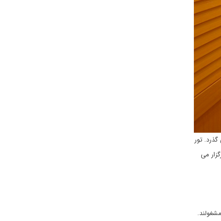
گذرد. تور
گزار می
مشغولند.