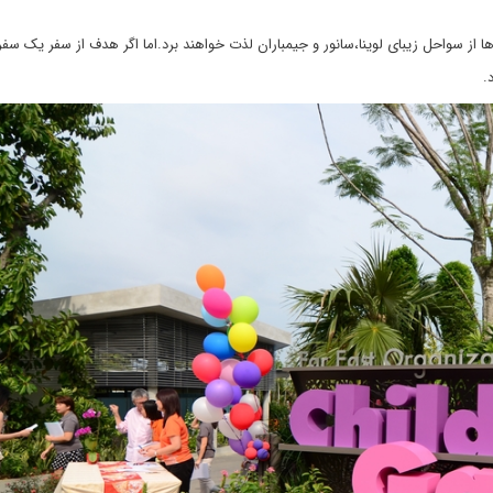
ا از سواحل زیبای لوینا،سانور و جیمباران لذت خواهند برد.اما اگر هدف از سفر یک سف
.