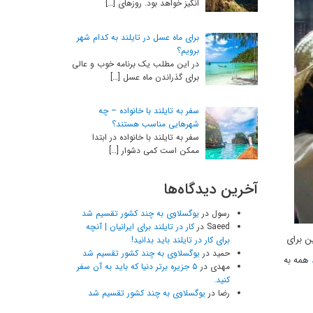
انگیز خواهد بود. روزهای […]
برای ماه عسل در تایلند به کدام شهر
برویم؟
در این مطلب یک برنامه خوب و عالی
برای گذراندن ماه عسل […]
سفر به تایلند با خانواده – چه
شهرهایی مناسب هستند؟
سفر به تایلند با خانواده در ابتدا
ممکن است کمی دشوار […]
آخرین دیدگاه‌ها
رسول
در
یوگسلاوی به چند کشور تقسیم شد
Saeed
در
کار در تایلند برای ایرانیان | آنچه
ن برای
برای کار در تایلند باید بدانید!
حمید
در
یوگسلاوی به چند کشور تقسیم شد
همه به
مهدی
در
۵ جزیره برتر دنیا که باید به آن سفر
کنید.
رضا
در
یوگسلاوی به چند کشور تقسیم شد