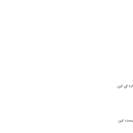
زه ای این
الیست این