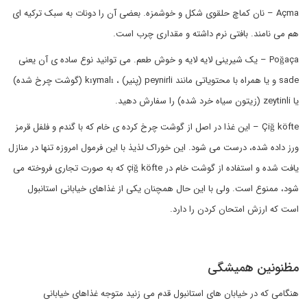
Açma – نان کماچ حلقوی شکل و خوشمزه. بعضی آن را دونات به سبک ترکیه ای
هم می نامند. بافتی نرم داشته و مقداری چرب است.
Poğaça – یک شیرینی لایه لایه و خوش طعم. می توانید نوع ساده ی آن یعنی
sade و یا همراه با محتویاتی مانند peynirli (پنیر) ، kıymalı (گوشت چرخ شده)
یا zeytinli (زیتون سیاه خرد شده) را سفارش دهید.
Çiğ köfte – این غذا در اصل از گوشت چرخ کرده ی خام که با گندم و فلفل قرمز
ورز داده شده، درست می شود. این خوراک لذیذ با این فرمول امروزه تنها در منازل
یافت شده و استفاده از گوشت خام در çiğ köfte که به صورت تجاری فروخته می
شود، ممنوع است. ولی با این حال همچنان یکی از غذاهای خیابانی استانبول
است که ارزش امتحان کردن را دارد.
مظنونین همیشگی
هنگامی که در خیابان های استانبول قدم می زنید متوجه غذاهای خیابانی