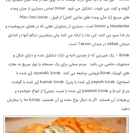
گرفته و کباب می شوند، تشکیل می شود. Döner اساس بسیاری از میان وعده
های سریع (یا حتّی وعده های غذایی کامل) از قبیل Pilav Üstü Döner ،
İskedender و Dürüm است. بسیاری از رستوران هایی که در فضای سرپوشیده و
باز غذا سرو می کنند، این غذا را ارائه می کنند ولی بیشترین تراکم آنها در ابتدای
خیابان Istiklal در میدان Taksim است.
Börek – یک شیرینی که از چندین لایه ی نازک تشکیل شده و دارای شکل و
محتویات خاصی می باشد. مردم محلی برای یک صبحانه یا نهار سریع به مغازه
های کوچک Börek فروشی مراجعه می کنند. ıspanaklı börek (پر شده با
اسفناج)، peynirli börek (پر شده با پنیر)، kıymalı börek (پر شده با گوشت
چرخ کرده) و patatesli börek (پر شده با سیب زمینی) از انواع خوشمزه و
پرطرفدار آن هستند. اگر به دنبال نوع ساده ی آن هستید، su böreği را سفارش
دهید.