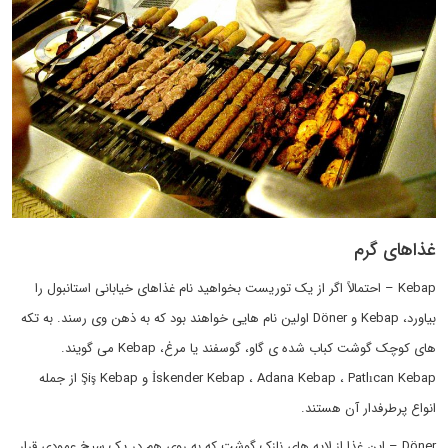
غذاهای گرم
Kebap – احتمالاً اگر از یک توریست بخواهید نام غذاهای خیابانی استانبول را
بیاورد، Kebap و Döner اولین نام هایی خواهند بود که به ذهن وی رسند. به تکه
های کوچک گوشت کباب شده ی گاو، گوسفند یا مرغ، Kebap می گویند.
İskender Kebap ، Adana Kebap ، Patlıcan Kebap و Şiş Kebap از جمله
انواع پرطرفدار آن هستند.
Döner – این غذا از لایه های نازک گوشت که به روی هم در یک سیخ عمودی قرار