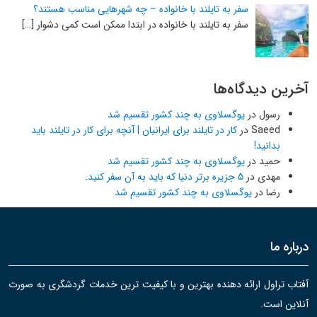
سفر به تایلند با خانواده – چه شهرهایی مناسب هستند؟
سفر به تایلند با خانواده در ابتدا ممکن است کمی دشوار […]
آخرین دیدگاه‌ها
رسول
در
یوگسلاوی به چند کشور تقسیم شد
Saeed
در
کار در تایلند برای ایرانیان | آنچه برای کار در تایلند باید
بدانید!
حمید
در
یوگسلاوی به چند کشور تقسیم شد
مهدی
در
۵ جزیره برتر دنیا که باید به آن سفر کنید.
رضا
در
یوگسلاوی به چند کشور تقسیم شد
درباره ما
آفتاب تراول ارائه دهنده بهترین و با کیفیت ترین خدمات گردشگری به صورت
آنلاین است.