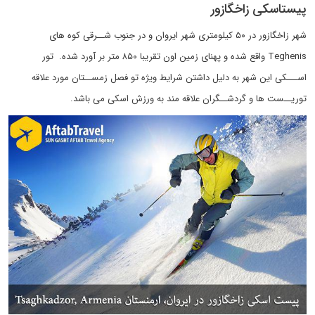
پیستاسکی زاخگازور
شهر زاخگازور در ۵۰ کیلومتری شهر ایروان و در جنوب شــرقی کوه های
Teghenis واقع شده و پهنای زمین اون تقریبا ۸۵۰ متر بر آورد شده. تور
اســـکی این شهر به دلیل داشتن شرایط ویژه تو فصل زمســتان مورد علاقه
توریــست ها و گردشــگران علاقه مند به ورزش اسکی می باشد.