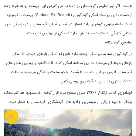
هست. اگر تور تفلیس گرجستان رو انتخاب می کنیدن این پیست رو به هیچ وجه
از دست ندین.پیست اسکی گودائوری (Gudauri Ski Resortt) پیست با کیفیتیه
که در دامنه جنوبی کوههای بلند قفقاز، در شمال شرقی گرجستان و در نزدیکی شهر
ییلاقی کازبگی یا ستپانتسمیندا قرار داره که یکی از بهترین تفریحات
تفلیس گرجستانه .
در گودائوری سه مسیراسکی وجود داره طوریکه اسکی بازهای مبتدی تا اسکی
بازهای حرفه ای میتونند تو این منطقه اسکی کنند. اقامتگاهها و بهترین هتل های
گرجستان فلیس تو این منطقه بنا شدند. با دو ساعت رانندگی میتونید مسافت
۱۲۰ کیلومتری تفلیس به گودئوری روطی کنین.
گودائوری که در ارتفاع ۲۱۹۶۶ متری سطح دریا قرار گرفته ، تابستونها هم تفریحگاه
ییلاقی جالبیه و یکی از مهمترین جاذبه های گردشگری
گرجستان به شمار میره.