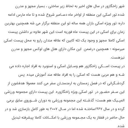
شهر زاخگازور در سال های اخیر به لحاظ زیر ساختی ، بسیار مجهز و مدرن
شده.تور اسکی این منطقه از اواخر ماه دسـامبر شروع شده و تا ماه مارس ادامه
داره؛ تور ویژه اسکی بازان همه ساله تو این منطقه برگزار می شه همچنین بهترین
زمان برای اسکی در این پیست ماه فوریه است.این شهر علاوه بر داشتن پیست
اسکی کاملا مجهز و وجود یک تله کابین که علاقه مندان رارو به محل پیست اسکی
میرسونه ؛ همچنین درضمن این مکان دارای هتل های لوکس مجهز و مدرن
نیزهست.
در پیست اســکی زاخگازور هم وسـایل اسکی و اسنوبرد به افراد اجاره داده می
شـه و هم مربی هست که اسکی را به افراد علاقه مند آموزش میده. پس
گردشـگرانی که در فصل زمستان به ارمنستـان سفر می کنند معمولا هدفشون از
این سـفر حضـور در تور اسکی ویژه زاخگازوره. این پیست دارای مجموعه ورزشی
المپـیک هم هست؛ گذشـته این مجموعه ورزشی به دوران شــوروی سابق برمی
گرده و در سال ۱۹۶۷ساختـه شده اما در سـال ۲۰۰۷ به طور کامل بازسازی شد و در
حال حاضر در قفقاز به یک مجـموعه ورزشی با امکــانات کاملا پیشرفته تبدیل
شده.