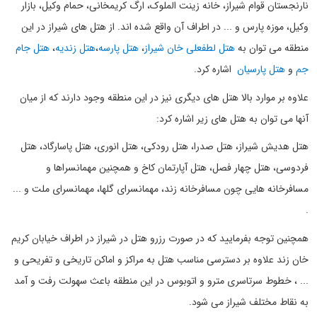
نارنجستان قوام شیراز، خانه زینت الملوک، ارگ کریمخانی، حمام وکیل، بازار
وکیل، موزه پارس و ... در اطراف آن واقع شده اند. از هتل های شیراز در این
منطقه می توان به
هتل لطفعلی خان شیراز
،
هتل پارسه
،
هتل زندیه
،
هتل جام
جم
و
هتل پارسیان
اشاره کرد.
علاوه بر موارد بالا هتل های دیگری نیز در این منطقه وجود دارند که از میان
آنها می توان به هتل های زیر اشاره کرد:
هتل هدیش شیراز، هتل صدرا، هتل رودکی، هتل انوری، هتل پاسارگاد، هتل
فردوسی، هتل چهار فصل، هتل آپارتمان کاخ و همچنین مهمانسراها و
مسافرخانه هایی چون مسافرخانه زند، مهمانسرای گلها، مهمانسرای ملت و ...
.
همچنین توجه بفرمایید که در صورت رزرو هتل در شیراز در اطراف خیابان کریم
خان زند علاوه بر دسترسی مناسب هتل به مراکز و اماکن تاریخی و تفریحی و
... ، خطوط سرتاسری مترو و اتوبوس در این منطقه باعث سهولت رفت و آمد
به نقاط مختلف شیراز می شود.