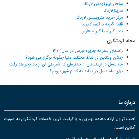
ساحل فینیکودس لارناکا
مارینا لارناکا
مرکز خرید متروپلیس لارناکا
قلعه گیرنه یا قلعه کایرنیا
بندر گیرنه یا گیرنه هاربر
مجله گردشگری
راهنمای سفر به جزیره قبرس در سال ۱۴۰۲
جشن ولنتاین در نقاط مختلف دنیا چگونه برگزار می شود؟
ماه عسل در ارمنستان – خاطره‌ای که شیرینی آن از یاد نخواهد رفت
برای ماه عسل در تایلند به کدام شهر برویم؟
درباره ما
آفتاب تراول ارائه دهنده بهترین و با کیفیت ترین خدمات گردشگری به صورت
آنلاین است.