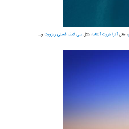
، هتل
آکرا باروت آنتالیا
، هتل
سی لایف فمیلی ریزورت
و...