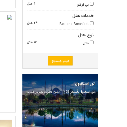
1 هتل
بی اوغلو
خدمات هتل
۲۴ هتل
Bed and Breakfast
نوع هتل
۱۳ هتل
هتل
فیلتر جستجو
تور استانبول
تور استانبول تابستان 1405 | پکیج کامل با بهترین قیمت