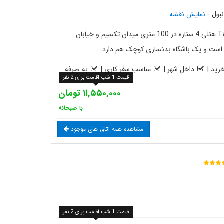
نبول
-
نمایش نقشه
هتل تکسیم تاون استانبول Taximtown هتلی 4 ستاره در 100 متری میدان تکسیم و خیابان
ل است و یک باشگاه بدنسازی کوچک هم دارد.
رید
|
داخل شهر
|
مناسب سفر کاری
|
به صرفه
قیمت 1 شب اقامت برای 2 نفر
۱۱,۵۵۰,۰۰۰ تومان
با صبحانه
مشاهده همه اتاق های موجود
قیمت 1 شب اقامت برای 2 نفر