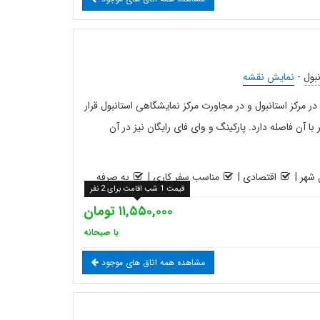
نبول
-
نمایش نقشه
هتل ۴ ستاره سیتی سنتر City Center در مرکز استانبول و در مجاورت مرکز نمایشگاهی استانبول قرار
 است و میدان تقسیم تنها ۱۰۰ متر با آن فاصله دارد. پارکینگ و وای فای رایگان نیز در آن
شهر
|
اقتصادی
|
مناسب سفر کاری
|
به صرفه
قیمت 1 شب اقامت برای 2 نفر
۱۱,۵۵۰,۰۰۰ تومان
با صبحانه
مشاهده همه اتاق های موجود