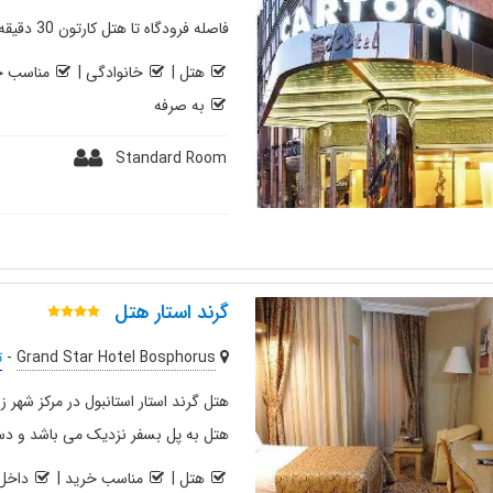
فاصله فرودگاه تا هتل کارتون 30 دقیقه و 23 کیلومتر است.
هتل
|
خانوادگی
|
مناسب خ
به صرفه
Standard Room
گرند استار هتل
Grand Star Hotel Bosphorus
-
ت
هتل گرند استار استانبول در مرکز شهر 
هتل به پل بسفر نزدیک می باشد و دست
هتل
|
مناسب خرید
|
داخل 