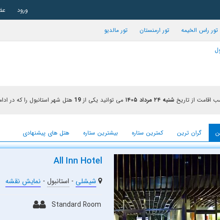
ورود
عض
تور راس الخیمه
تور ارمنستان
تور مالدیو
ول
 اقامت از تاریخ
شنبه ۲۴ مرداد ۱۴۰۵
می توانید یکی از
19
هتل شهر استانبول را که در ادام
ن
گران ترین
کمترین ستاره
بیشترین ستاره
هتل های پیشنهادی
All Inn Hotel
شیشلی
-
استانبول
-
نمایش نقشه
Standard Room