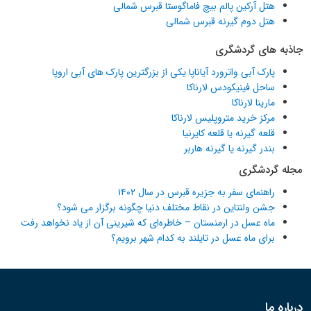
هتل آرکین پالم بیچ فاماگوستا قبرس شمالی
هتل دوم گیرنه قبرس شمالی
جاذبه های گردشگری
پارک آبی واترورد آیاناپا یکی از بزرگترین پارک های آبی اروپا
ساحل فینیکودس لارناکا
مارینا لارناکا
مرکز خرید متروپلیس لارناکا
قلعه گیرنه یا قلعه کایرنیا
بندر گیرنه یا گیرنه هاربر
مجله گردشگری
راهنمای سفر به جزیره قبرس در سال ۱۴۰۲
جشن ولنتاین در نقاط مختلف دنیا چگونه برگزار می شود؟
ماه عسل در ارمنستان – خاطره‌ای که شیرینی آن از یاد نخواهد رفت
برای ماه عسل در تایلند به کدام شهر برویم؟
درباره ما