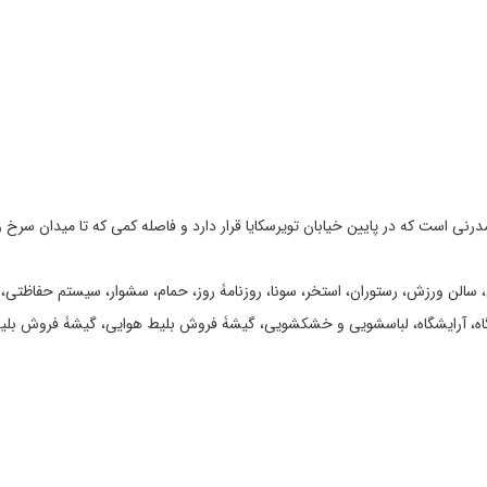
اح شد و دارای ساختمان مدرنی است که در پایین خیابان تویرسکایا قرار دارد و فاصله کمی که تا
مللی، سالن ورزش، رستوران، استخر، سونا، روزنامۀ روز، حمام، سشوار، سیستم حفاظتی،
گاه، آرایشگاه، لباسشویی و خشکشویی، گیشۀ فروش بلیط هوایی، گیشۀ فروش بلیط 