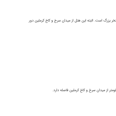
ک سالن بدن سازی و یک استخر یزرگ است. البته این هتل از میدان سرخ و کاخ کرملین دور