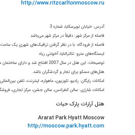
http://www.ritzcarltonmoscow.ru
آدرس: خیابان تویرسکایا، شماره 3
فاصله از مرکز شهر: دقیقاً در مرکز شهر می‌باشد
فاصله از فرودگاه: با در نظر گرفتن ترافیک‌های شهری یک ساعت
ایستگاه‌های مترو: تئاترالنایا، آخوتنی ریاد
توضیحات: این هتل در سال 2007 افتت
هتل‌های مسکو برای تجار و گردشگران باشد.
امکانات رایگان: رادیو، تلوزیون، ماهواره، اینترنت، تلفن بین‌ال
امکانات شارژی: سالن کنفرانس، سالن جشن، مرکز تجاری، فروش
هتل آرارات پارک حیات
Ararat Park Hyatt Moscow
http://moscow.park.hyatt.com