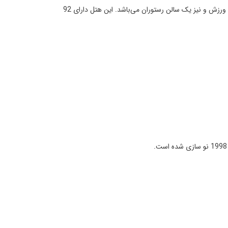
توضیحات: این هتل که دارای معماری به سبک قرن نوزدهم می‌باشد در سال 2004 افتتاح شده است و بسیار مدرن و دارای یک مرکز تجاری و سالن ورزش و نیز یک سالن رستوران می‌باشد. این هتل دارای 92