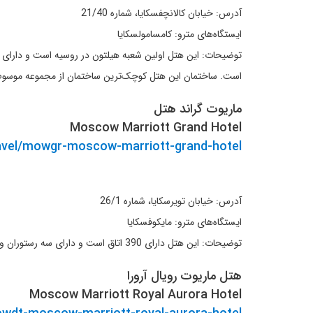
آدرس: خیابان کالانچفسکایا، شماره 21/40
ایستگاه‌های مترو: کامسامولسکایا
است. ساختمان این هتل کوچک‌ترین ساختمان از مجموعه موسو
ماریوت گراند هتل
Moscow Marriott Grand Hotel
ravel/mowgr-moscow-marriott-grand-hotel
آدرس: خیابان تویرسکایا، شماره 26/1
ایستگاه‌های مترو: مایکوفسکایا
توضیحات: این هتل دارای 390 اتاق است و دارای سه رستوران و اتاق‌های متعدد جلسه و نیز استخر شنا، سونا و سولاریوم می‌باشد. این هتل یک کیلومتر از میدان سرخ و کاخ کرملین فاصله دارد.
هتل ماریوت رویال آرورا
Moscow Marriott Royal Aurora Hotel