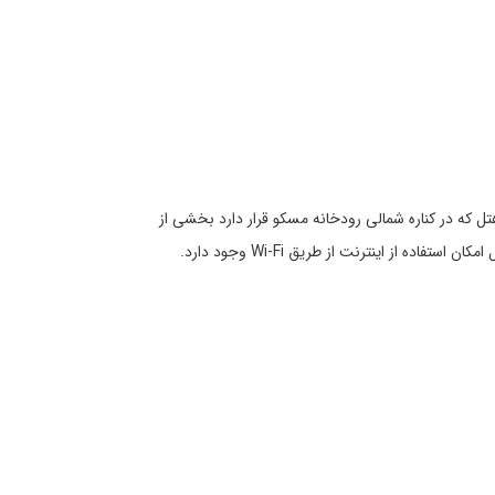
ی با ظرفیت 1500 نفر و اتاق‌های جلسه متعدد است. این هتل که در کناره شمالی رودخانه مسکو قرار دارد بخشی از