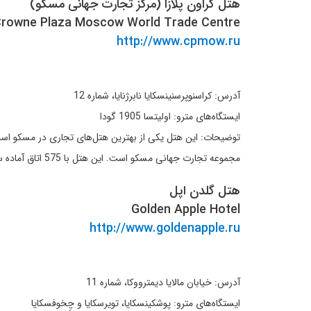
هتل کراون پلازا (مرکز تجارت جهانی مسکو)
rowne Plaza Moscow World Trade Centre
http://www.cpmow.ru
آدرس: کراسنوپرسنینسکایا نابرژنایا، شماره 12
ایستگاه‌های مترو: اولیتسا 1905 گودا
مجموعه تجارت جهانی مسکو است. این هتل با 575 اتاق آماده سرویس دهی به میهمانان خود می‌باشد. دارای سالن بدن سازی است و در تمام هتل امکان استفاده از اینترنت از طریق Wi-Fi وجود دارد.
هتل گلدن اپل
Golden Apple Hotel
http://www.goldenapple.ru
آدرس: خیابان مالایا دیمترووکا، شماره 11
ایستگاه‌های مترو: پوشکینسکایا، تویرسکایا و چِخوفسکایا