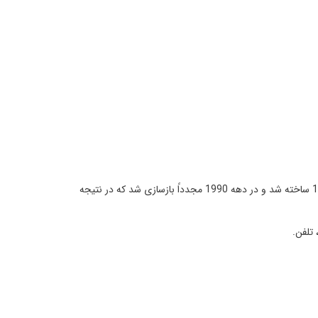
توضیحات: این هتل دارای معماری تاریخی می‌باشد و در مرکز مسکو قرار دارد که به میدان سرخ و کرملین بسیار نزدیک است. این هتل در سال 1903 ساخته شد و در دهه 1990 مجدداً بازسازی شد که در نتیجه
 تلفن.