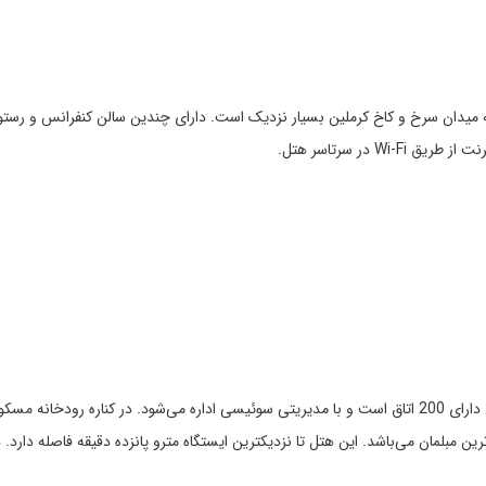
ادی افتتاح شده است و به میدان سرخ و کاخ کرملین بسیار نزدیک است. دارای چندین سالن کنفران
 در سرتاسر هتل.
توضیحات: این هتل در سال 1898 ساخته شده است و هم اکنون دارای 200 اتاق است و با مدیریتی سوئیسی اداره
ین مبلمان می‌باشد. این هتل تا نزدیکترین ایستگاه مترو پانزده دقیقه فاصله دارد.