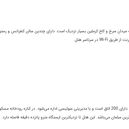
ادی افتتاح شده است و به میدان سرخ و کاخ کرملین بسیار نزدیک است. دارای چندین سالن کنفران
 در سرتاسر هتل.
توضیحات: این هتل در سال 1898 ساخته شده است و هم اکنون دارای 200 اتاق است و با مدیریتی سوئیسی اداره
ین مبلمان می‌باشد. این هتل تا نزدیکترین ایستگاه مترو پانزده دقیقه فاصله دارد.