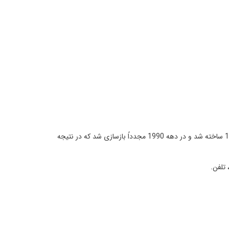
توضیحات: این هتل دارای معماری تاریخی می‌باشد و در مرکز مسکو قرار دارد که به میدان سرخ و کرملین بسیار نزدیک است. این هتل در سال 1903 ساخته شد و در دهه 1990 مجدداً بازسازی شد که در نتیجه
 تلفن.