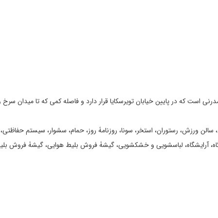
اح شد و دارای ساختمان مدرنی است که در پایین خیابان تویرسکایا قرار دارد و فاصله کمی که تا
مللی، سالن ورزش، رستوران، استخر، سونا، روزنامۀ روز، حمام، سشوار، سیستم حفاظتی،
گاه، آرایشگاه، لباسشویی و خشکشویی، گیشۀ فروش بلیط هوایی، گیشۀ فروش بلیط 