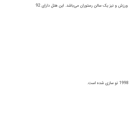
توضیحات: این هتل که دارای معماری به سبک قرن نوزدهم می‌باشد در سال 2004 افتتاح شده است و بسیار مدرن و دارای یک مرکز تجاری و سالن ورزش و نیز یک سالن رستوران می‌باشد. این هتل دارای 92