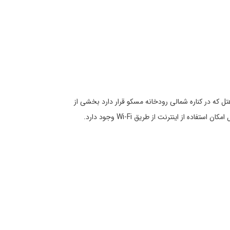
ی با ظرفیت 1500 نفر و اتاق‌های جلسه متعدد است. این هتل که در کناره شمالی رودخانه مسکو قرار دارد بخشی از