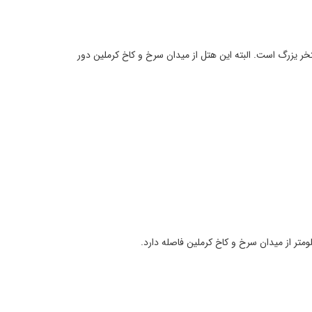
ک سالن بدن سازی و یک استخر یزرگ است. البته این هتل از میدان سرخ و کاخ کرملین دور