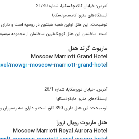
آدرس: خیابان کالانچفسکایا، شماره 21/40
ایستگاه‌های مترو: کامسامولسکایا
است. ساختمان این هتل کوچک‌ترین ساختمان از مجموعه موسو
ماریوت گراند هتل
Moscow Marriott Grand Hotel
ravel/mowgr-moscow-marriott-grand-hotel
آدرس: خیابان تویرسکایا، شماره 26/1
ایستگاه‌های مترو: مایکوفسکایا
توضیحات: این هتل دارای 390 اتاق است و دارای سه رستوران و اتاق‌های متعدد جلسه و نیز استخر شنا، سونا و سولاریوم می‌باشد. این هتل یک کیلومتر از میدان سرخ و کاخ کرملین فاصله دارد.
هتل ماریوت رویال آرورا
Moscow Marriott Royal Aurora Hotel