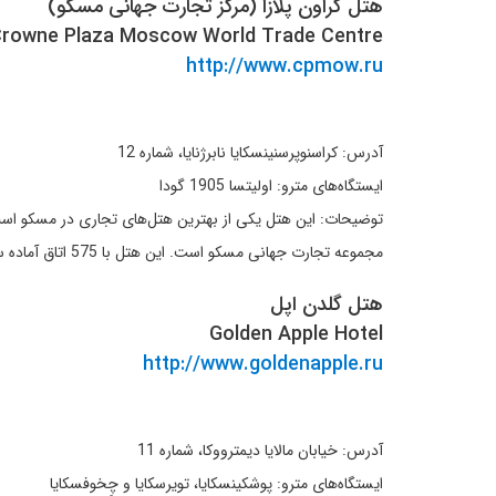
هتل کراون پلازا (مرکز تجارت جهانی مسکو)
rowne Plaza Moscow World Trade Centre
http://www.cpmow.ru
آدرس: کراسنوپرسنینسکایا نابرژنایا، شماره 12
ایستگاه‌های مترو: اولیتسا 1905 گودا
مجموعه تجارت جهانی مسکو است. این هتل با 575 اتاق آماده سرویس دهی به میهمانان خود می‌باشد. دارای سالن بدن سازی است و در تمام هتل امکان استفاده از اینترنت از طریق Wi-Fi وجود دارد.
هتل گلدن اپل
Golden Apple Hotel
http://www.goldenapple.ru
آدرس: خیابان مالایا دیمترووکا، شماره 11
ایستگاه‌های مترو: پوشکینسکایا، تویرسکایا و چِخوفسکایا