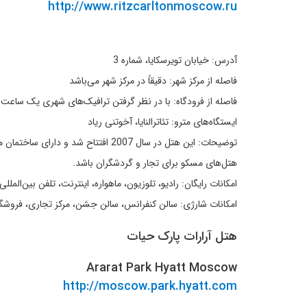
http://www.ritzcarltonmoscow.ru
آدرس: خیابان تویرسکایا، شماره 3
فاصله از مرکز شهر: دقیقاً در مرکز شهر می‌باشد
فاصله از فرودگاه: با در نظر گرفتن ترافیک‌های شهری یک ساعت
ایستگاه‌های مترو: تئاترالنایا، آخوتنی ریاد
توضیحات: این هتل در سال 2007 افتت
هتل‌های مسکو برای تجار و گردشگران باشد.
امکانات رایگان: رادیو، تلوزیون، ماهواره، اینترنت، تلفن بین‌ال
امکانات شارژی: سالن کنفرانس، سالن جشن، مرکز تجاری، فروش
هتل آرارات پارک حیات
Ararat Park Hyatt Moscow
http://moscow.park.hyatt.com