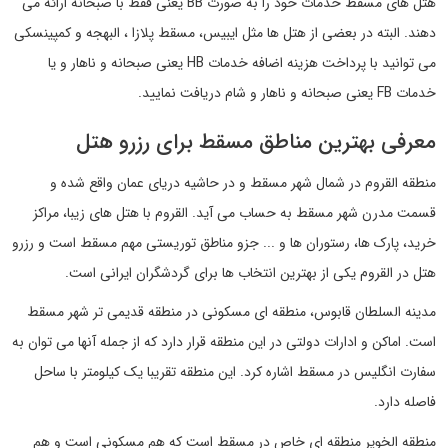
هتل های مسقط خدمات خود را به صورت BB یعنی فقط با صبحانه ارائه می
دهند. البته در بعضی از هتل ها مثل ایبیس، مسقط پلازا ، البهجه و کمپینسکی
می توانید با پرداخت هزینه اضافه خدمات HB یعنی صبحانه و ناهار و یا
خدمات FB یعنی صبحانه و ناهار و شام دریافت نمایید.
معرفی بهترین مناطق مسقط برای رزرو هتل
منطقه القروم در شمال شهر مسقط و در حاشیه دریای عمان واقع شده و
قسمت مدرن شهر مسقط به حساب می آید. القروم با هتل های زیبا، مراکز
خرید، پارک ها، رستوران ها و ... جزو مناطق توریستی مهم مسقط است و رزرو
هتل در القروم یکی از بهترین انتخاب ها برای گردشگران ایرانی است.
مدینه السلطان قابوس، منطقه ای مسکونی در منطقه قدیمی تر شهر مسقط
است. اماکن و ادارات دولتی در این منطقه قرار دارد که از جمله آنها می توان به
سفارت انگلیس در مسقط اشاره کرد. این منطقه تقریبا یک کیلومتر با ساحل
فاصله دارد.
منطقه الخویر منطقه ای خاص در مسقط است که هم مسکونی است و هم