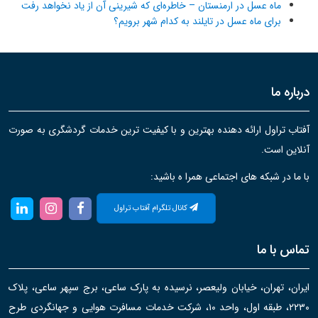
ماه عسل در ارمنستان – خاطره‌ای که شیرینی آن از یاد نخواهد رفت
برای ماه عسل در تایلند به کدام شهر برویم؟
درباره ما
آفتاب تراول ارائه دهنده بهترین و با کیفیت ترین خدمات گردشگری به صورت
آنلاین است.
با ما در شبکه های اجتماعی همرا ه باشید:
کانال تلگرام آفتاب تراول
تماس با ما
ایران، تهران، خیابان ولیعصر، نرسیده به پارک ساعی، برج سپهر ساعی، پلاک
۲۲۳۰، طبقه اول، واحد ۱۰، شرکت خدمات مسافرت هوایی و جهانگردی طرح