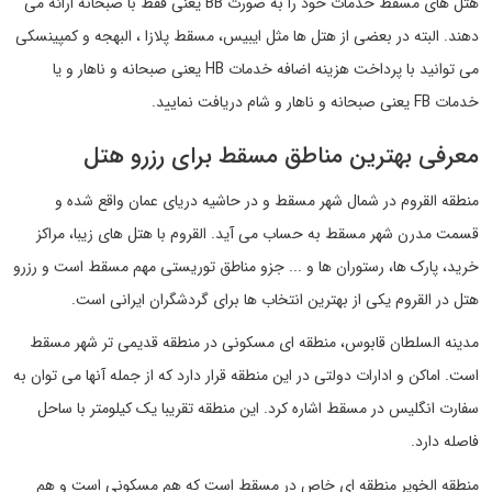
هتل های مسقط خدمات خود را به صورت BB یعنی فقط با صبحانه ارائه می
دهند. البته در بعضی از هتل ها مثل ایبیس، مسقط پلازا ، البهجه و کمپینسکی
می توانید با پرداخت هزینه اضافه خدمات HB یعنی صبحانه و ناهار و یا
خدمات FB یعنی صبحانه و ناهار و شام دریافت نمایید.
معرفی بهترین مناطق مسقط برای رزرو هتل
منطقه القروم در شمال شهر مسقط و در حاشیه دریای عمان واقع شده و
قسمت مدرن شهر مسقط به حساب می آید. القروم با هتل های زیبا، مراکز
خرید، پارک ها، رستوران ها و ... جزو مناطق توریستی مهم مسقط است و رزرو
هتل در القروم یکی از بهترین انتخاب ها برای گردشگران ایرانی است.
مدینه السلطان قابوس، منطقه ای مسکونی در منطقه قدیمی تر شهر مسقط
است. اماکن و ادارات دولتی در این منطقه قرار دارد که از جمله آنها می توان به
سفارت انگلیس در مسقط اشاره کرد. این منطقه تقریبا یک کیلومتر با ساحل
فاصله دارد.
منطقه الخویر منطقه ای خاص در مسقط است که هم مسکونی است و هم