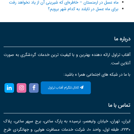
ماه عسل در ارمنستان – خاطره‌ای که شیرینی آن از یاد نخواهد رفت
برای ماه عسل در تایلند به کدام شهر برویم؟
درباره ما
آفتاب تراول ارائه دهنده بهترین و با کیفیت ترین خدمات گردشگری به صورت
آنلاین است.
با ما در شبکه های اجتماعی همرا ه باشید:
کانال تلگرام آفتاب تراول
تماس با ما
ایران، تهران، خیابان ولیعصر، نرسیده به پارک ساعی، برج سپهر ساعی، پلاک
۲۲۳۰، طبقه اول، واحد ۱۰، شرکت خدمات مسافرت هوایی و جهانگردی طرح