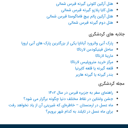
هتل آرکین کلونی گیرنه قبرس شمالی
هتل کایا پلازو گیرنه قبرس شمالی
هتل آرکین پالم بیچ فاماگوستا قبرس شمالی
هتل دوم گیرنه قبرس شمالی
جاذبه های گردشگری
پارک آبی واترورد آیاناپا یکی از بزرگترین پارک های آبی اروپا
ساحل فینیکودس لارناکا
مارینا لارناکا
مرکز خرید متروپلیس لارناکا
قلعه گیرنه یا قلعه کایرنیا
بندر گیرنه یا گیرنه هاربر
مجله گردشگری
راهنمای سفر به جزیره قبرس در سال ۱۴۰۲
جشن ولنتاین در نقاط مختلف دنیا چگونه برگزار می شود؟
ماه عسل در ارمنستان – خاطره‌ای که شیرینی آن از یاد نخواهد رفت
برای ماه عسل در تایلند به کدام شهر برویم؟