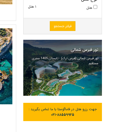
۱ هتل
هتل
فیلتر جستجو
تور قبرس شمالی
تور قبرس شمالی (قبرس ترک) - تابستان 1405 مجری
مستقیم
جهت رزرو هتل در فاماگوستا با ما تماس بگیرید :
۰۲۱-۸۸۵۵۹۹۲۵