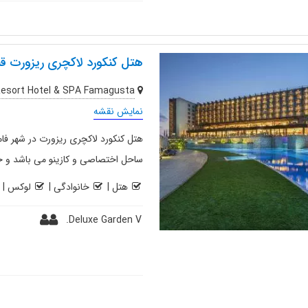
هتل کنکورد لاکچری ریزورت ق
Resort Hotel & SPA Famagusta
نمایش نقشه
هتل کنکورد لاکچری ریزورت در شهر فا
ساحل اختصاصی و کازینو می باشد و خدمات UALL ارائ
هتل
|
خانوادگی
|
لوکس
|
Deluxe Garden V.