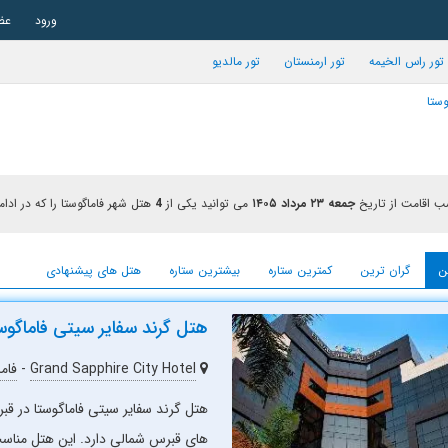
ورود
عض
تور راس الخیمه
تور ارمنستان
تور مالدیو
وستا
 اقامت از تاریخ
جمعه ۲۳ مرداد ۱۴۰۵
می توانید یکی از
4
هتل شهر فاماگوستا را که در ادا
ن
گران ترین
کمترین ستاره
بیشترین ستاره
هتل های پیشنهادی
هتل گرند سفایر سیتی فاماگو
Grand Sapphire City Hotel
-
فاما
هتل گرند سفایر سیتی فاماگوستا در قب
های قبرس شمالی دارد. این هتل منا