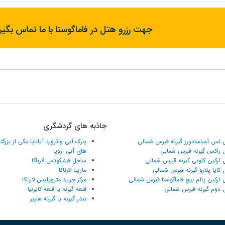
جهت رزرو هتل در فاماگوستا با ما تماس بگیر
جاذبه های گردشگری
 لس آمباسادورز گیرنه قبرس شمالی
پارک آبی واترورد آیاناپا یکی از بزرگ
 راکس گیرنه قبرس شمالی
های آبی اروپا
 آرکین کلونی گیرنه قبرس شمالی
ساحل فینیکودس لارناکا
 کایا پلازو گیرنه قبرس شمالی
مارینا لارناکا
 آرکین پالم بیچ فاماگوستا قبرس شمالی
مرکز خرید متروپلیس لارناکا
 دوم گیرنه قبرس شمالی
قلعه گیرنه یا قلعه کایرنیا
بندر گیرنه یا گیرنه هاربر