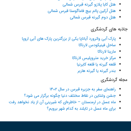
هتل کایا پلازو گیرنه قبرس شمالی
هتل آرکین پالم بیچ فاماگوستا قبرس شمالی
هتل دوم گیرنه قبرس شمالی
جاذبه های گردشگری
پارک آبی واترورد آیاناپا یکی از بزرگترین پارک های آبی اروپا
ساحل فینیکودس لارناکا
مارینا لارناکا
مرکز خرید متروپلیس لارناکا
قلعه گیرنه یا قلعه کایرنیا
بندر گیرنه یا گیرنه هاربر
مجله گردشگری
راهنمای سفر به جزیره قبرس در سال ۱۴۰۲
جشن ولنتاین در نقاط مختلف دنیا چگونه برگزار می شود؟
ماه عسل در ارمنستان – خاطره‌ای که شیرینی آن از یاد نخواهد رفت
برای ماه عسل در تایلند به کدام شهر برویم؟