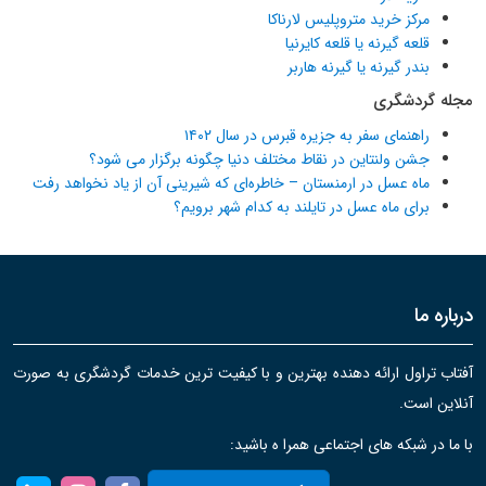
مرکز خرید متروپلیس لارناکا
قلعه گیرنه یا قلعه کایرنیا
بندر گیرنه یا گیرنه هاربر
مجله گردشگری
راهنمای سفر به جزیره قبرس در سال ۱۴۰۲
جشن ولنتاین در نقاط مختلف دنیا چگونه برگزار می شود؟
ماه عسل در ارمنستان – خاطره‌ای که شیرینی آن از یاد نخواهد رفت
برای ماه عسل در تایلند به کدام شهر برویم؟
درباره ما
آفتاب تراول ارائه دهنده بهترین و با کیفیت ترین خدمات گردشگری به صورت
آنلاین است.
با ما در شبکه های اجتماعی همرا ه باشید: