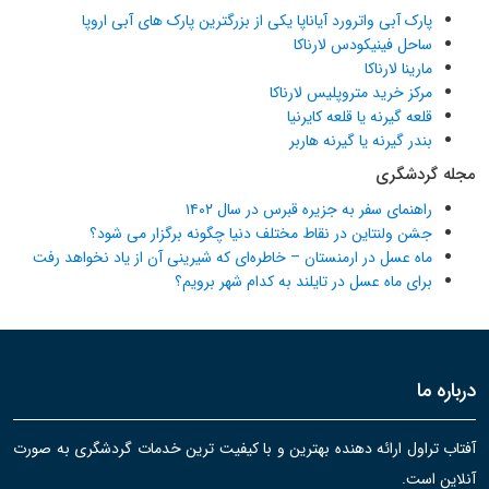
پارک آبی واترورد آیاناپا یکی از بزرگترین پارک های آبی اروپا
ساحل فینیکودس لارناکا
مارینا لارناکا
مرکز خرید متروپلیس لارناکا
قلعه گیرنه یا قلعه کایرنیا
بندر گیرنه یا گیرنه هاربر
مجله گردشگری
راهنمای سفر به جزیره قبرس در سال ۱۴۰۲
جشن ولنتاین در نقاط مختلف دنیا چگونه برگزار می شود؟
ماه عسل در ارمنستان – خاطره‌ای که شیرینی آن از یاد نخواهد رفت
برای ماه عسل در تایلند به کدام شهر برویم؟
درباره ما
آفتاب تراول ارائه دهنده بهترین و با کیفیت ترین خدمات گردشگری به صورت
آنلاین است.