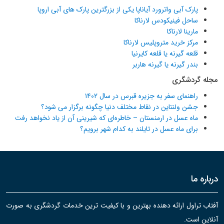
پارک آبی واترورد آیاناپا یکی از بزرگترین پارک های آبی اروپا
ساحل فینیکودس لارناکا
مارینا لارناکا
مرکز خرید متروپلیس لارناکا
قلعه گیرنه یا قلعه کایرنیا
بندر گیرنه یا گیرنه هاربر
مجله گردشگری
راهنمای سفر به جزیره قبرس در سال ۱۴۰۲
جشن ولنتاین در نقاط مختلف دنیا چگونه برگزار می شود؟
ماه عسل در ارمنستان – خاطره‌ای که شیرینی آن از یاد نخواهد رفت
برای ماه عسل در تایلند به کدام شهر برویم؟
درباره ما
آفتاب تراول ارائه دهنده بهترین و با کیفیت ترین خدمات گردشگری به صورت
آنلاین است.