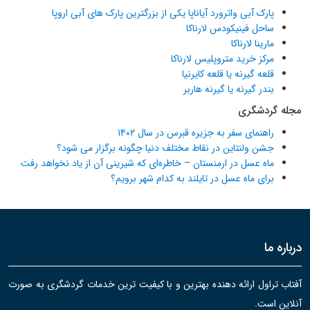
پارک آبی واترورد آیاناپا یکی از بزرگترین پارک های آبی اروپا
ساحل فینیکودس لارناکا
مارینا لارناکا
مرکز خرید متروپلیس لارناکا
قلعه گیرنه یا قلعه کایرنیا
بندر گیرنه یا گیرنه هاربر
مجله گردشگری
راهنمای سفر به جزیره قبرس در سال ۱۴۰۲
جشن ولنتاین در نقاط مختلف دنیا چگونه برگزار می شود؟
ماه عسل در ارمنستان – خاطره‌ای که شیرینی آن از یاد نخواهد رفت
برای ماه عسل در تایلند به کدام شهر برویم؟
درباره ما
آفتاب تراول ارائه دهنده بهترین و با کیفیت ترین خدمات گردشگری به صورت
آنلاین است.