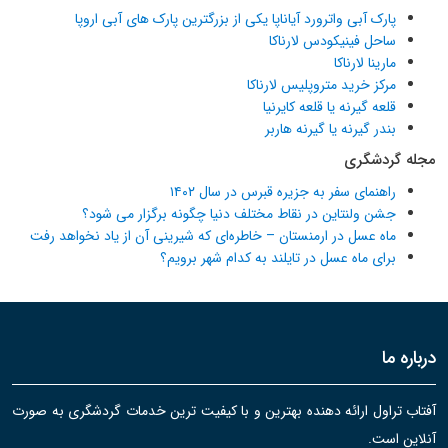
پارک آبی واترورد آیاناپا یکی از بزرگترین پارک های آبی اروپا
ساحل فینیکودس لارناکا
مارینا لارناکا
مرکز خرید متروپلیس لارناکا
قلعه گیرنه یا قلعه کایرنیا
بندر گیرنه یا گیرنه هاربر
مجله گردشگری
راهنمای سفر به جزیره قبرس در سال ۱۴۰۲
جشن ولنتاین در نقاط مختلف دنیا چگونه برگزار می شود؟
ماه عسل در ارمنستان – خاطره‌ای که شیرینی آن از یاد نخواهد رفت
برای ماه عسل در تایلند به کدام شهر برویم؟
درباره ما
آفتاب تراول ارائه دهنده بهترین و با کیفیت ترین خدمات گردشگری به صورت
آنلاین است.