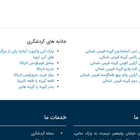
جاذبه های گردشگری
 لس آمباسادورز گیرنه قبرس شمالی
پارک آبی واترورد آیاناپا یکی از بزرگ
 راکس گیرنه قبرس شمالی
های آبی اروپا
 آرکین کلونی گیرنه قبرس شمالی
ساحل فینیکودس لارناکا
 کایا پلازو گیرنه قبرس شمالی
مارینا لارناکا
 آرکین پالم بیچ فاماگوستا قبرس شمالی
مرکز خرید متروپلیس لارناکا
 دوم گیرنه قبرس شمالی
قلعه گیرنه یا قلعه کایرنیا
بندر گیرنه یا گیرنه هاربر
ما
خدمات ما
ن، خیابان ولیعصر، نرسیده به پارک ساعی،
مجله گردشگری