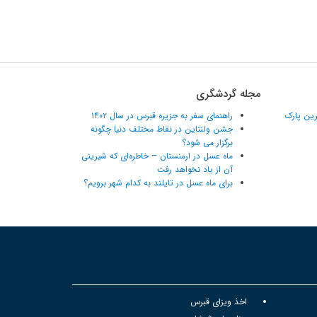
مجله گردشگری
ترین پارک
راهنمای سفر به جزیره قبرس در سال ۱۴۰۲
جشن ولنتاین در نقاط مختلف دنیا چگونه
برگزار می شود؟
ماه عسل در ارمنستان – خاطره‌ای که شیرینی
آن از یاد نخواهد رفت
برای ماه عسل در تایلند به کدام شهر برویم؟
اخذ ویزای قبرس