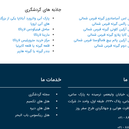
جاذبه های گردشگری
 لس آمباسادورز گیرنه قبرس شمالی
پارک آبی واترورد آیاناپا یکی از بزرگ
 راکس گیرنه قبرس شمالی
های آبی اروپا
 آرکین کلونی گیرنه قبرس شمالی
ساحل فینیکودس لارناکا
 کایا پلازو گیرنه قبرس شمالی
مارینا لارناکا
 آرکین پالم بیچ فاماگوستا قبرس شمالی
مرکز خرید متروپلیس لارناکا
 دوم گیرنه قبرس شمالی
قلعه گیرنه یا قلعه کایرنیا
بندر گیرنه یا گیرنه هاربر
ما
خدمات ما
ن، خیابان ولیعصر، نرسیده به پارک ساعی،
مجله گردشگری
برج سپهر ساعی، پلاک ۲۲۳۰، طبقه اول، واحد ۱۰، شرکت
هتل های تکسیم
رت هوایی و جهانگردی طرح سفر روز
هتل های دیره
هتل ریکسوس باب البحر
۰۲۱ - 
۰۲۱ - ۸