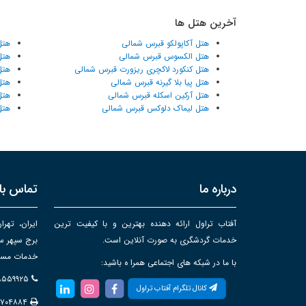
آخرین هتل ها
هتل آکاپولکو قبرس شمالی
هتل
هتل الکسوس قبرس شمالی
هتل
هتل کنکورد لاکچری ریزورت قبرس شمالی
هتل
هتل پیا بلا گیرنه قبرس شمالی
هتل
هتل آرکین اسکله قبرس شمالی
هتل
هتل لیماک دلوکس قبرس شمالی
هتل
درباره ما
تماس با 
آفتاب تراول ارائه دهنده بهترین و با کیفیت ترین
ایران، تهرا
خدمات گردشگری به صورت آنلاین است.
خدمات مساف
با ما در شبکه های اجتماعی همرا ه باشید:
۸۸۵۵۹۹۲۵
کانال تلگرام آفتاب تراول
۸۷۰۴۸۸۴