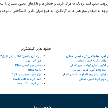
روید، سعی کنید نزدیک به مراکز خرید و خیابان‌ها و بازارهای محلی، هتلتان را انتخ
 به طیف وسیع هتل ها در گوانگ‌ژو، به هیچ عنوان نگران اقامتگاه‌تان با توجه به
جاذبه های گردشگری
 لس آمباسادورز گیرنه قبرس شمالی
پارک آبی واترورد آیاناپا یکی از بزرگ
 راکس گیرنه قبرس شمالی
های آبی اروپا
 آرکین کلونی گیرنه قبرس شمالی
ساحل فینیکودس لارناکا
 کایا پلازو گیرنه قبرس شمالی
مارینا لارناکا
 آرکین پالم بیچ فاماگوستا قبرس شمالی
مرکز خرید متروپلیس لارناکا
 دوم گیرنه قبرس شمالی
قلعه گیرنه یا قلعه کایرنیا
بندر گیرنه یا گیرنه هاربر
ما
خدمات ما