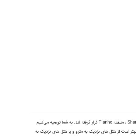
حدود 430 عدد هتل در شهر گوانگ‌ژو ساخته شده است که بیشتر این هتل ها در محدوده خیابان پکن ،میدانHaizhu Square ، خیابان Shangshajiu ، منطقه Tianhe قرار گرفته اند. به شما توصیه می‌کنیم
بهتر است از هتل های نزدیک به مترو و یا هتل های نزدیک به