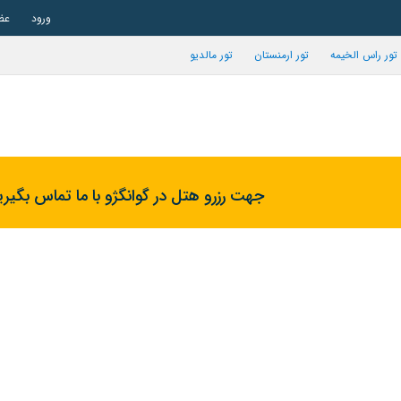
ورود
عض
تور راس الخیمه
تور ارمنستان
تور مالدیو
جهت رزرو هتل در گوانگژو با ما تماس بگیری