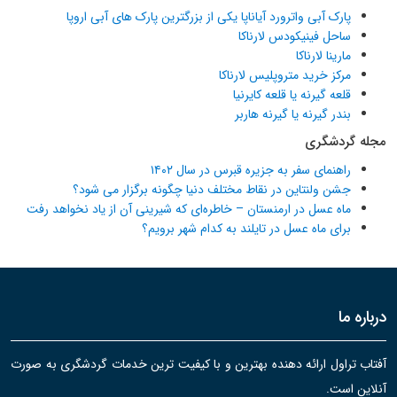
پارک آبی واترورد آیاناپا یکی از بزرگترین پارک های آبی اروپا
ساحل فینیکودس لارناکا
مارینا لارناکا
مرکز خرید متروپلیس لارناکا
قلعه گیرنه یا قلعه کایرنیا
بندر گیرنه یا گیرنه هاربر
مجله گردشگری
راهنمای سفر به جزیره قبرس در سال ۱۴۰۲
جشن ولنتاین در نقاط مختلف دنیا چگونه برگزار می شود؟
ماه عسل در ارمنستان – خاطره‌ای که شیرینی آن از یاد نخواهد رفت
برای ماه عسل در تایلند به کدام شهر برویم؟
درباره ما
آفتاب تراول ارائه دهنده بهترین و با کیفیت ترین خدمات گردشگری به صورت
آنلاین است.