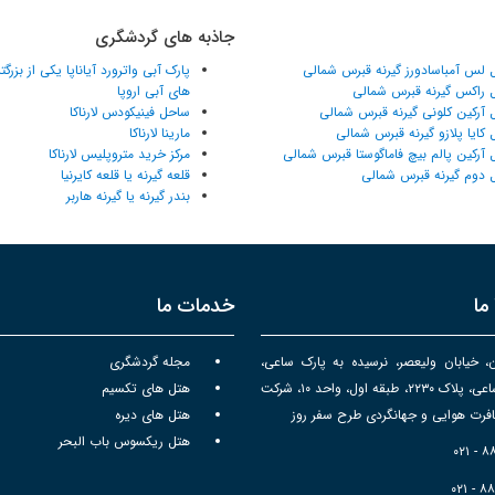
جاذبه های گردشگری
 لس آمباسادورز گیرنه قبرس شمالی
پارک آبی واترورد آیاناپا یکی از بزرگ
 راکس گیرنه قبرس شمالی
های آبی اروپا
 آرکین کلونی گیرنه قبرس شمالی
ساحل فینیکودس لارناکا
 کایا پلازو گیرنه قبرس شمالی
مارینا لارناکا
 آرکین پالم بیچ فاماگوستا قبرس شمالی
مرکز خرید متروپلیس لارناکا
 دوم گیرنه قبرس شمالی
قلعه گیرنه یا قلعه کایرنیا
بندر گیرنه یا گیرنه هاربر
ما
خدمات ما
ن، خیابان ولیعصر، نرسیده به پارک ساعی،
مجله گردشگری
برج سپهر ساعی، پلاک ۲۲۳۰، طبقه اول، واحد ۱۰، شرکت
هتل های تکسیم
رت هوایی و جهانگردی طرح سفر روز
هتل های دیره
هتل ریکسوس باب البحر
۰۲۱ - 
۰۲۱ - ۸