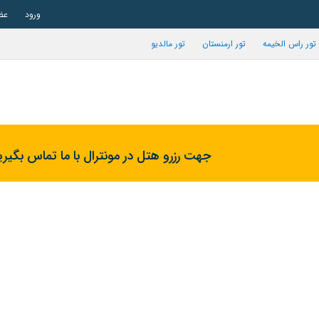
ورود
عض
تور راس الخیمه
تور ارمنستان
تور مالدیو
جهت رزرو هتل در مونترال با ما تماس بگیری