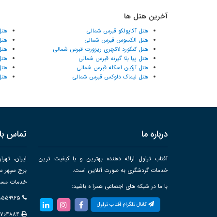
آخرین هتل ها
هتل آکاپولکو قبرس شمالی
هتل
هتل الکسوس قبرس شمالی
هتل
هتل کنکورد لاکچری ریزورت قبرس شمالی
هتل
هتل پیا بلا گیرنه قبرس شمالی
هتل
هتل آرکین اسکله قبرس شمالی
هتل
هتل لیماک دلوکس قبرس شمالی
هتل
درباره ما
تماس با 
آفتاب تراول ارائه دهنده بهترین و با کیفیت ترین
ایران، تهرا
خدمات گردشگری به صورت آنلاین است.
خدمات مساف
با ما در شبکه های اجتماعی همرا ه باشید:
۸۸۵۵۹۹۲۵
کانال تلگرام آفتاب تراول
۸۷۰۴۸۸۴